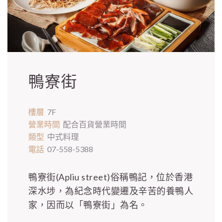
鴨寮街
樓層
7F
營業時間
配合百貨營業時間
類型
中式料理
電話
07-558-5388
鴨寮街(Apliu street)俗稱鴨記，位於香港
深水埗，為紀念時代變遷及辛苦的養鴨人
家，因而以「鴨寮街」為名。