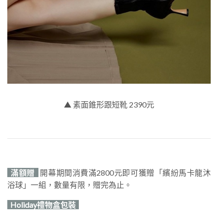
▲ 素面錐形跟短靴 2390元​​​​​​​
滿額贈
開幕期間消費滿2800元即可獲贈「繽紛馬卡龍沐
浴球」一組，數量有限，贈完為止。
Holiday禮物盒包裝