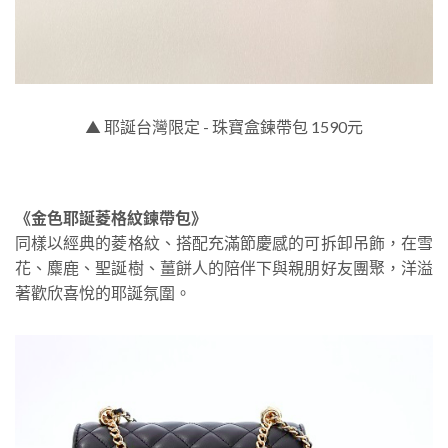
▲ 耶誕台灣限定 - 珠寶盒鍊帶包 1590元
《金色耶誕菱格紋鍊帶包》
同樣以經典的菱格紋、搭配充滿節慶感的可拆卸吊飾，在雪
花、麋鹿、聖誕樹、薑餅人的陪伴下與親朋好友團聚，洋溢
著歡欣喜悅的耶誕氛圍。