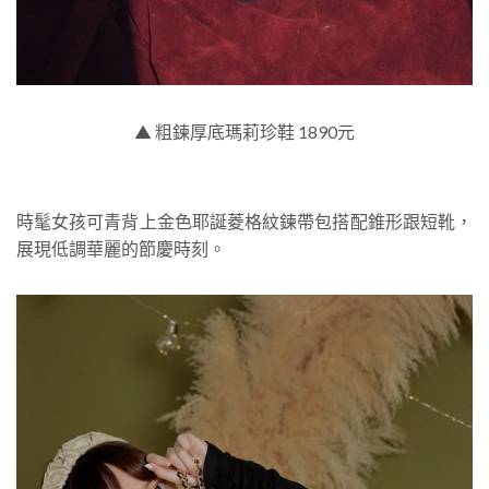
▲ 粗鍊厚底瑪莉珍鞋 1890元
時髦女孩可青背上金色耶誕菱格紋鍊帶包搭配錐形跟短靴，
展現低調華麗的節慶時刻。