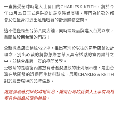
一直備受全球時髦人士矚目的CHARLES & KEITH，將於今
年12月25日正式進駐高雄義享時尚廣場，專門為忙碌的都
會女性量身打造出遠離喧囂的舒適購物空間。
這不僅僅是全台第八間店鋪，同時還是品牌進入台灣以來，
首間位於南台灣的門市
！
全新概念店面積達92.7坪，推出有別於以往的嶄新店鋪設計
理念，別出心裁的將鬱蔥綠意帶入具穿透感的室內設計之
中，並結合品牌一貫的極簡美學。
更吸睛的是櫥窗內擺放有著溫潤波紋的陳列展示檯，是由台
灣在地開發的環保再生材料製成，展現CHARLES & KEITH
對於友善環境的品牌信念。
處處瀰漫著別緻的時髦氣息，讓南台灣的愛美人士享有風格
獨具的精品級購物體驗。