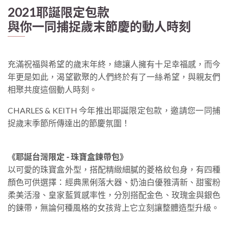
2021耶誕限定包款
與你一同捕捉歲末節慶的動人時刻
充滿祝福與希望的歲末年終，總讓人擁有十足幸福感，而今
年更是如此，渴望歡聚的人們終於有了一絲希望，與親友們
相聚共度這個動人時刻。
CHARLES & KEITH 今年推出耶誕限定包款，邀請您一同捕
捉歲末季節所傳達出的節慶氛圍！
《耶誕台灣限定 - 珠寶盒鍊帶包》
以可愛的珠寶盒外型，搭配精緻細膩的菱格紋包身，有四種
顏色可供選擇：經典黑俐落大器、奶油白優雅清新、甜蜜粉
柔美活潑、皇家藍質感率性，分別搭配金色、玫瑰金與銀色
的鍊帶，無論何種風格的女孩背上它立刻讓整體造型升級。