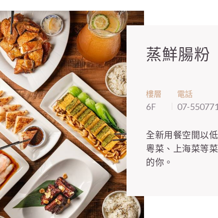
蒸鮮腸粉
樓層
電話
6F
07-55077
全新用餐空間以
粵菜、上海菜等
的你。