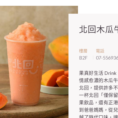
北回木瓜
樓層
電話
B2F
07-55693
果真好生活 Drin
情感愈濃的木瓜
北回，提供許多
一杯北回「僅保
果飲品，還有正
到爸爸媽媽，從
越了時代口味，