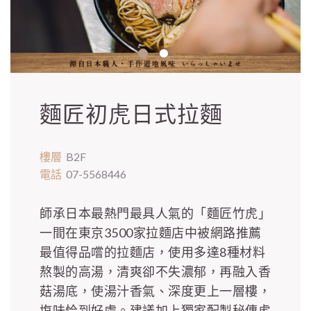
麵匠初虎日式拉麵
樓層
B2F
電話
07-5568446
師承日本最熱門最具人氣的「麵匠竹虎」
一間在東京3500家拉麵店中被網路推薦
最值得品嚐的拉麵店，使用多達8種材料
熬製的高湯，清爽卻不失濃郁，再融入香
菇湯底，使湯汁香氣、深度更上一層樓，
塩味恰到好處。建議加上獨家配製秘傳虎