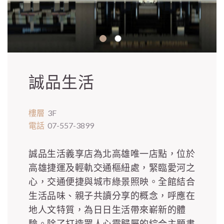
誠品生活
樓層
3F
電話
07-557-3899
誠品生活義享店為北高雄唯一店點，位於
高雄捷運及輕軌交通樞紐處，緊臨愛河之
心，交通便捷與城市綠景照映。全館結合
生活品味、親子共讀分享的概念，呼應在
地人文特質，為日日生活帶來嶄新的體
驗。除了打造眾人心靈歸屬的綜合主題書