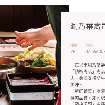
涮乃葉壽
樓層
電話
7F
07-55600
一直以來涮乃葉
「精選肉品」肉
肉、美國安格斯
美味。
「新鮮蔬菜」冷
鮮的品質，如同
「靈魂湯頭」多