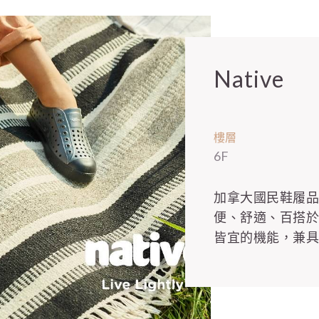
Native
樓層
6F
加拿大國民鞋履品牌 N
便、舒適、百搭
皆宜的機能，兼