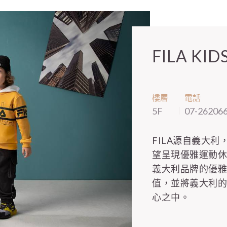
FILA KID
樓層
電話
5F
07-26206
FILA源自義大
望呈現優雅運動
義大利品牌的優雅
值，並將義大利
心之中。