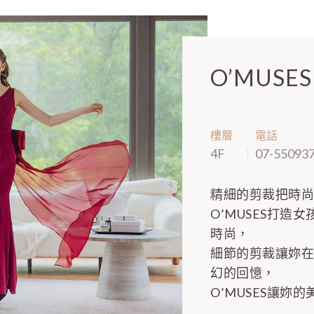
O’MUSES
樓層
電話
4F
07-55093
精細的剪裁把時
O’MUSES打
時尚，
細節的剪裁讓妳
幻的回憶，
O’MUSES讓妳