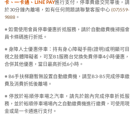
卡、一卡通、LINE PAY
進行支付，停車費繳交完畢後，請
於30分鐘內離場，如有任何問題請聯繫客服中心
(07)559-
9888
。
※ 如需使用會員停車優惠折抵服務，請於自動繳費機掃描會
員卡條碼進行折抵。
※ 身障人士優惠停車：持有身心障礙手冊(證明)或明顯可目
視之肢體障礙者，可至B1服務台兌換免費停車4小時優惠，
合併其他優惠，當日最高折抵6小時。
※ B6手扶梯廳暫無設置自動繳費機，請至B3-B5完成停車繳
費及消費折抵後離場。
※ 停放於裕順停車場之汽車，請先於館內完成停車折抵服
務，並於裕順停車場場內之自動繳費機進行繳費，可使用現
金或是一卡通進行支付。