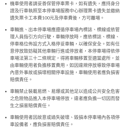
機車使用者請妥善保管停車票卡，如有遺失，應持身分
證及行車執照至本停車場服務中心辦理票卡遺失並繳納
遺失票卡工本費100元及停車費後，方可離場。
車輛進、出本停車場應遵循停車場內標誌、標線或依管
理人員指引方向行駛，車輛停放時，應依標誌、標線、
停車格位佈設方式入格停妥車輛，以確保安全。如有任
意停放致妨礙其他車輛行進或停放者，本停車場得依停
車場法第三十二條規定，得將車輛移置至適當處所，並
由車輛使用者負擔移置費用，如因違規停放導致停車場
內意外事故或損壞相關停車設施，車輛使用者應負損害
賠償責任。
車輛禁止裝載易燃、易爆或其他足以造成公共安全危害
之危險物品進入本停車場停放，違者應負擔一切因而發
生之損害賠償責任。
車輛使用者因故意或過失破壞、毀損本停車場內各項停
車設備者，應負損害賠償責任。