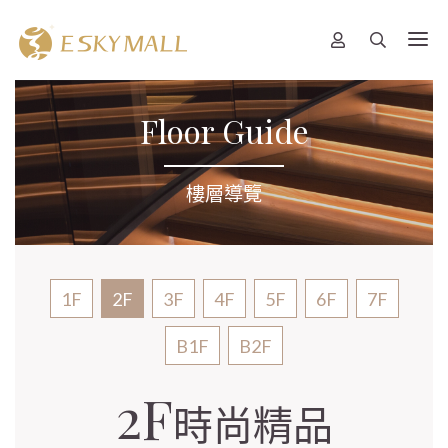
Floor Guide
樓層導覽
1F
2F
3F
4F
5F
6F
7F
B1F
B2F
2F
時尚精品